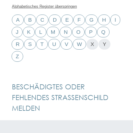
Alphabetisches Register überspringen
A
B
C
D
E
F
G
H
I
J
K
L
M
N
O
P
Q
R
S
T
U
V
W
X
Y
Z
BESCHÄDIGTES ODER
FEHLENDES STRASSENSCHILD M
ELDEN