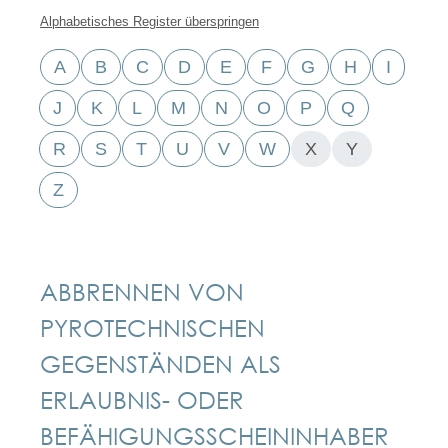
Alphabetisches Register überspringen
A
B
C
D
E
F
G
H
I
J
K
L
M
N
O
P
Q
R
S
T
U
V
W
X
Y
Z
ABBRENNEN VON
PYROTECHNISCHEN
GEGENSTÄNDEN ALS
ERLAUBNIS- ODER
BEFÄHIGUNGSSCHEININHABER