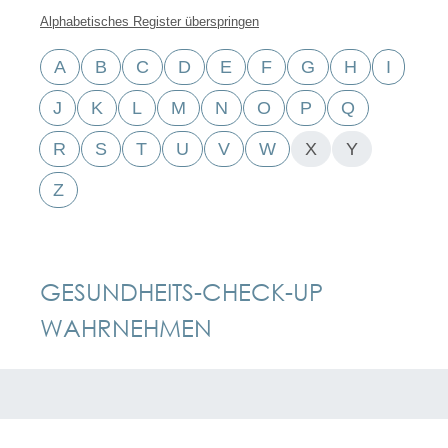
Alphabetisches Register überspringen
A
B
C
D
E
F
G
H
I
J
K
L
M
N
O
P
Q
R
S
T
U
V
W
X
Y
Z
GESUNDHEITS-CHECK-UP
WAHRNEHMEN