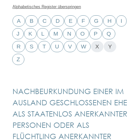
Alphabetisches Register überspringen
A
B
C
D
E
F
G
H
I
J
K
L
M
N
O
P
Q
R
S
T
U
V
W
X
Y
Z
NACHBEURKUNDUNG EINER IM
AUSLAND GESCHLOSSENEN EHE
ALS STAATENLOS ANERKANNTER
PERSONEN ODER ALS
FLÜCHTLING ANERKANNTER