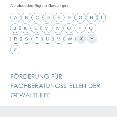
Alphabetisches Register überspringen
A
B
C
D
E
F
G
H
I
J
K
L
M
N
O
P
Q
R
S
T
U
V
W
X
Y
Z
FÖRDERUNG FÜR
FACHBERATUNGSSTELLEN DER
GEWALTHILFE