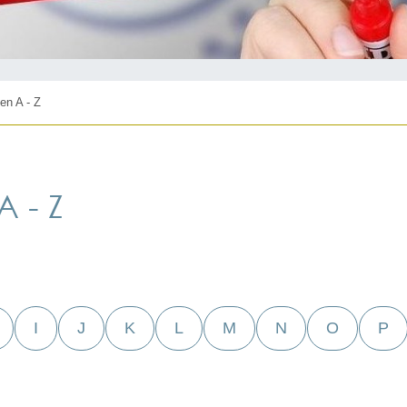
en A - Z
 - Z
I
J
K
L
M
N
O
P