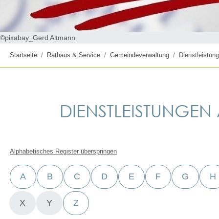
©pixabay_Gerd Altmann
Startseite
Rathaus & Service
Gemeindeverwaltung
Dienstleistung
DIENSTLEISTUNGEN A
Alphabetisches Register überspringen
A
B
C
D
E
F
G
H
X
Y
Z