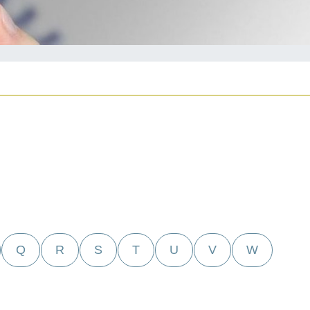
Q
R
S
T
U
V
W