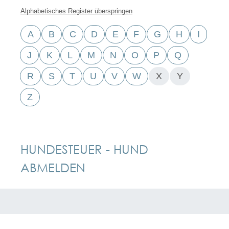
Alphabetisches Register überspringen
A
B
C
D
E
F
G
H
I
J
K
L
M
N
O
P
Q
R
S
T
U
V
W
X
Y
Z
HUNDESTEUER - HUND
ABMELDEN