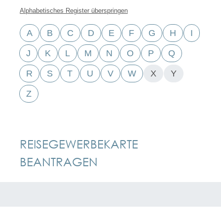
Alphabetisches Register überspringen
A
B
C
D
E
F
G
H
I
J
K
L
M
N
O
P
Q
R
S
T
U
V
W
X
Y
Z
REISEGEWERBEKARTE
BEANTRAGEN