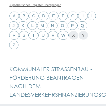
Alphabetisches Register überspringen
A
B
C
D
E
F
G
H
I
J
K
L
M
N
O
P
Q
R
S
T
U
V
W
X
Y
Z
KOMMUNALER STRASSENBAU - F
ÖRDERUNG BEANTRAGEN N
ACH DEM L
ANDESVERKEHRSFINANZIERUNGSGE