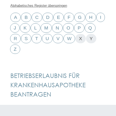
Alphabetisches Register überspringen
A
B
C
D
E
F
G
H
I
J
K
L
M
N
O
P
Q
R
S
T
U
V
W
X
Y
Z
BETRIEBSERLAUBNIS FÜR
KRANKENHAUSAPOTHEKE
BEANTRAGEN