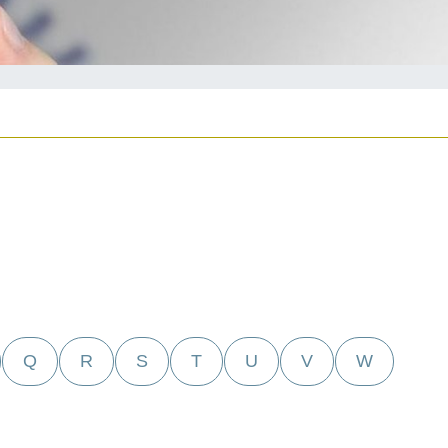
Q
R
S
T
U
V
W