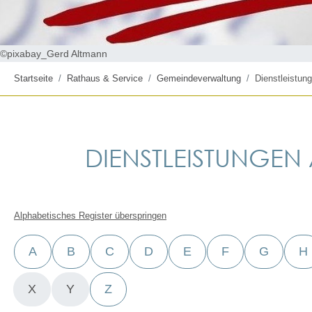
©pixabay_Gerd Altmann
Startseite
Rathaus & Service
Gemeindeverwaltung
Dienstleistung
DIENSTLEISTUNGEN A
Alphabetisches Register überspringen
A
B
C
D
E
F
G
H
X
Y
Z