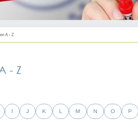
en A - Z
 - Z
I
J
K
L
M
N
O
P