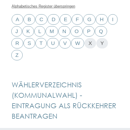
Alphabetisches Register überspringen
A
B
C
D
E
F
G
H
I
J
K
L
M
N
O
P
Q
R
S
T
U
V
W
X
Y
Z
WÄHLERVERZEICHNIS
(KOMMUNALWAHL) -
EINTRAGUNG ALS RÜCKKEHRER
BEANTRAGEN