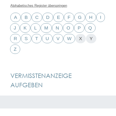
Alphabetisches Register überspringen
A
B
C
D
E
F
G
H
I
J
K
L
M
N
O
P
Q
R
S
T
U
V
W
X
Y
Z
VERMISSTENANZEIGE
AUFGEBEN