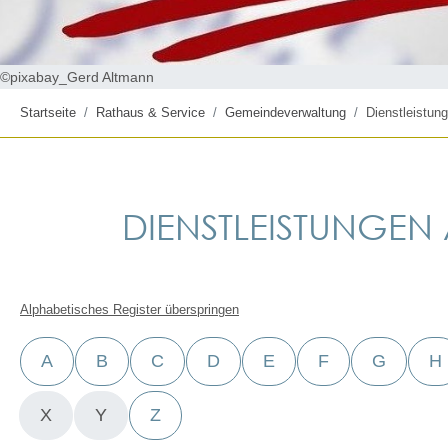
©pixabay_Gerd Altmann
Startseite
Rathaus & Service
Gemeindeverwaltung
Dienstleistung
DIENSTLEISTUNGEN A
Alphabetisches Register überspringen
A
B
C
D
E
F
G
H
X
Y
Z