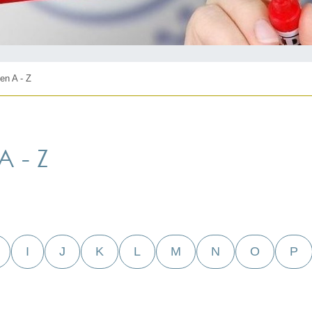
en A - Z
 - Z
I
J
K
L
M
N
O
P