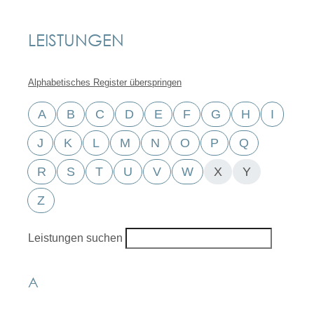
LEISTUNGEN
Alphabetisches Register überspringen
A
B
C
D
E
F
G
H
I
J
K
L
M
N
O
P
Q
R
S
T
U
V
W
X
Y
Z
Leistungen suchen
A