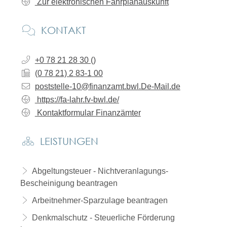
Zur elektronischen Fahrplanauskunft
KONTAKT
+0
78
21
28
30 ()
(0
78
21) 2
83-1
00
poststelle-10@finanzamt.bwl.De-Mail.de
https://fa-lahr.fv-bwl.de/
Kontaktformular Finanzämter
LEISTUNGEN
Abgeltungsteuer - Nichtveranlagungs-
Bescheinigung beantragen
Arbeitnehmer-Sparzulage beantragen
Denkmalschutz - Steuerliche Förderung