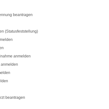
rkennung beantragen
en (Statusfeststellung)
nmelden
den
eilnahme anmelden
t anmelden
melden
elden
arzt beantragen