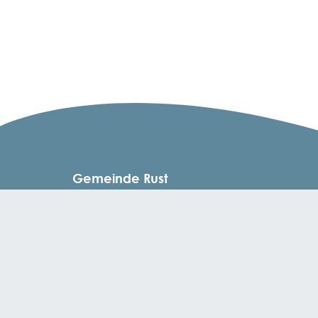
Gemeinde Rust
Fischerstraße 51 | 77977 Rust
Tel.: +49 7822 / 8645 - 0 | Mail: info@rust.de
Öffnungszeiten
Montag, Mittwoch, Freitag: 08:30 - 12:00 Uhr