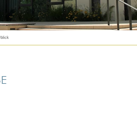
blick
BE