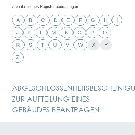
Alphabetisches Register überspringen
A
B
C
D
E
F
G
H
I
J
K
L
M
N
O
P
Q
R
S
T
U
V
W
X
Y
Z
ABGESCHLOSSENHEITSBESCHEINIG
ZUR AUFTEILUNG EINES
GEBÄUDES BEANTRAGEN