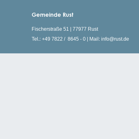
Gemeinde Rust
Fischerstraße 51 | 77977 Rust
Tel.: +49 7822 / 8645 - 0 | Mail: info@rust.de
Öffnungszeiten
Montag, Mittwoch, Freitag: 08:30 - 12:00 Uhr
Dienstag & Donnerstagvormittag: Termine nur n
Montag & Donnerstag: 14:00 - 16:00 Uhr
Mittwoch: 14:00 - 18:00 Uhr