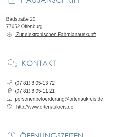
Badstraße 20
77652
Offenburg
Zur elektronischen Fahrplanauskunft
KONTAKT
(07
81) 8
05-13
72
(07
81) 8
05-11
21
personenbefoerderung@ortenaukreis.de
http://www.ortenaukreis.de
ÖFFNUNGSZEITEN