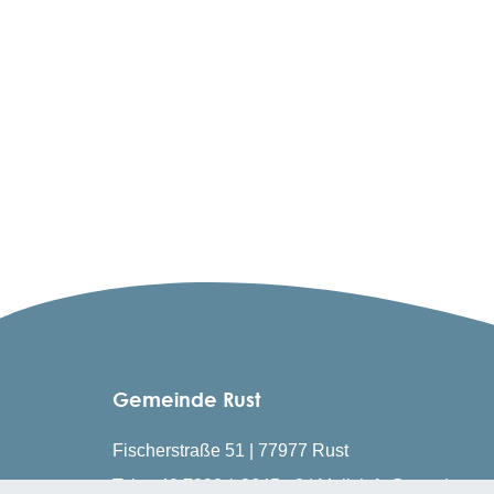
Gemeinde Rust
Fischerstraße 51 | 77977 Rust
Tel.: +49 7822 / 8645 - 0 | Mail: info@rust.de