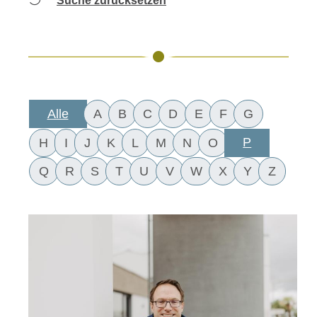
Suche zurücksetzen
Alle
A
B
C
D
E
F
G
P
H
I
J
K
L
M
N
O
Q
R
S
T
U
V
W
X
Y
Z