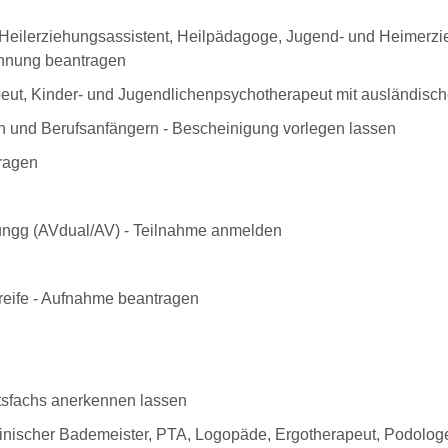
r, Heilerziehungsassistent, Heilpädagoge, Jugend- und Heimerzi
chnung beantragen
peut, Kinder- und Jugendlichenpsychotherapeut mit ausländisc
n und Berufsanfängern - Bescheinigung vorlegen lassen
ragen
ungg (AVdual/AV) - Teilnahme anmelden
reife - Aufnahme beantragen
sfachs anerkennen lassen
nischer Bademeister, PTA, Logopäde, Ergotherapeut, Podologe,