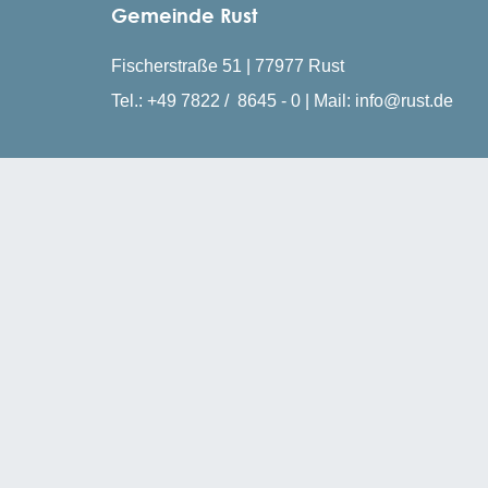
Gemeinde Rust
Fischerstraße 51 | 77977 Rust
Tel.: +49 7822 / 8645 - 0 | Mail: info@rust.de
Öffnungszeiten
Montag, Mittwoch, Freitag: 08:30 - 12:00 Uhr
Dienstag & Donnerstagvormittag: Termine nur n
Montag & Donnerstag: 14:00 - 16:00 Uhr
Mittwoch: 14:00 - 18:00 Uhr