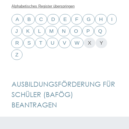
Alphabetisches Register überspringen
A
B
C
D
E
F
G
H
I
J
K
L
M
N
O
P
Q
R
S
T
U
V
W
X
Y
Z
AUSBILDUNGSFÖRDERUNG FÜR
SCHÜLER (BAFÖG)
BEANTRAGEN