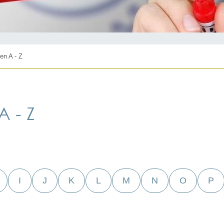
en A - Z
 - Z
I
J
K
L
M
N
O
P