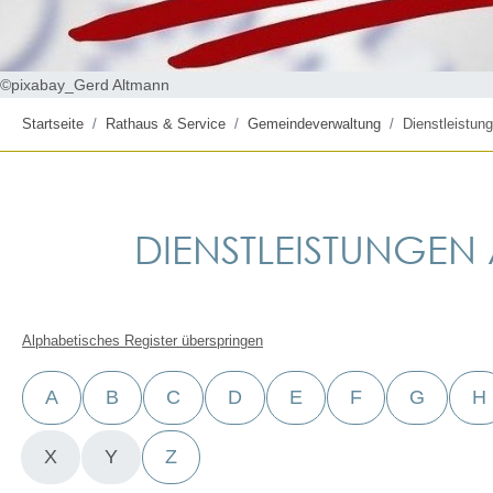
©pixabay_Gerd Altmann
Startseite
Rathaus & Service
Gemeindeverwaltung
Dienstleistung
DIENSTLEISTUNGEN A
Alphabetisches Register überspringen
A
B
C
D
E
F
G
H
X
Y
Z