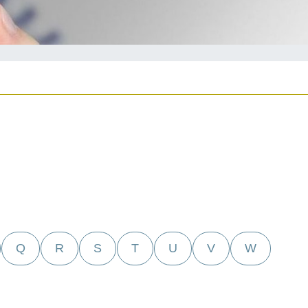
Q
R
S
T
U
V
W