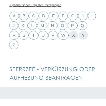
Alphabetisches Register überspringen
A
B
C
D
E
F
G
H
I
J
K
L
M
N
O
P
Q
R
S
T
U
V
W
X
Y
Z
SPERRZEIT - VERKÜRZUNG ODER
AUFHEBUNG BEANTRAGEN