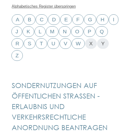
Alphabetisches Register überspringen
A
B
C
D
E
F
G
H
I
J
K
L
M
N
O
P
Q
R
S
T
U
V
W
X
Y
Z
SONDERNUTZUNGEN AUF
ÖFFENTLICHEN STRASSEN - E
RLAUBNIS UND V
ERKEHRSRECHTLICHE A
NORDNUNG BEANTRAGEN