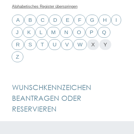
Alphabetisches Register überspringen
A
B
C
D
E
F
G
H
I
J
K
L
M
N
O
P
Q
R
S
T
U
V
W
X
Y
Z
WUNSCHKENNZEICHEN
BEANTRAGEN ODER
RESERVIEREN