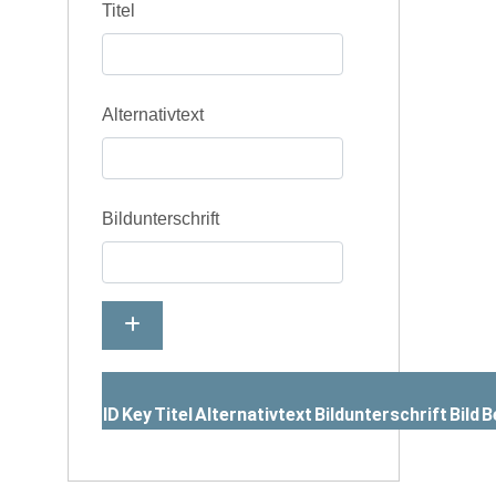
Titel
Alternativtext
Bildunterschrift
ID
Key
Titel
Alternativtext
Bildunterschrift
Bild
B