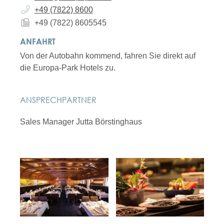
+49 (78
22) 86
00
+49 (78
22) 8
60
55
45
ANFAHRT
Von der Autobahn kommend, fahren Sie direkt auf
die Europa-Park Hotels zu.
ANSPRECHPARTNER
Sales Manager
Jutta
Börstinghaus