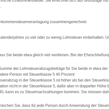
hrliche Einkommensteuer. Sie errechnet sich auf Grundlage nur 
.
r Einkommensteuerveranlagung zusammengerechnet.
Kalenderjahres zu viel oder zu wenig Lohnsteuer einbehalten. 
ass Sie beide etwa gleich viel verdienen. Bei der Eheschließ
ie Summe der Lohnsteuerabzugsbeträge für Sie beide in etwa
ndere Person mit Steuerklasse 5 40 Prozent
uerabzug in der Steuerklasse 5 ist höher als bei den Steuerkl
ion nicht in der Steuerklasse 5, dafür aber in doppelter Höhe b
 60:40, kann es zu Steuernachzahlungen kommen. Sie müssen da
rreichen Sie, dass für jede Person durch Anwendung der Steuerk