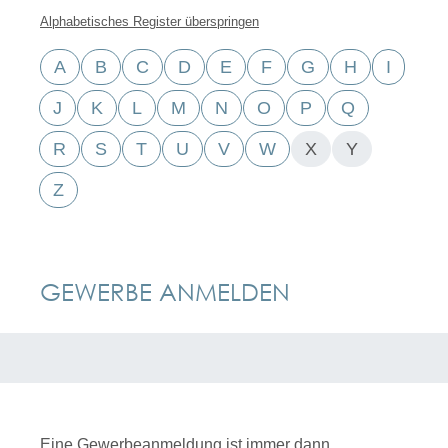
Alphabetisches Register überspringen
A
B
C
D
E
F
G
H
I
J
K
L
M
N
O
P
Q
R
S
T
U
V
W
X
Y
Z
GEWERBE ANMELDEN
Eine Gewerbeanmeldung ist immer dann