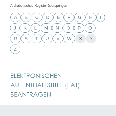
Alphabetisches Register überspringen
A
B
C
D
E
F
G
H
I
J
K
L
M
N
O
P
Q
R
S
T
U
V
W
X
Y
Z
ELEKTRONISCHEN
AUFENTHALTSTITEL (EAT)
BEANTRAGEN