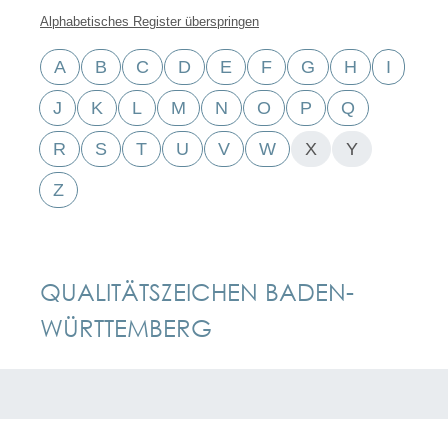
Alphabetisches Register überspringen
A
B
C
D
E
F
G
H
I
J
K
L
M
N
O
P
Q
R
S
T
U
V
W
X
Y
Z
QUALITÄTSZEICHEN BADEN-
WÜRTTEMBERG