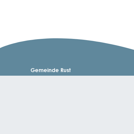
Gemeinde Rust
Fischerstraße 51 | 77977 Rust
Tel.: +49 7822 / 8645 - 0 | Mail: info@rust.de
Öffnungszeiten
Montag, Mittwoch, Freitag: 08:30 - 12:00 Uhr