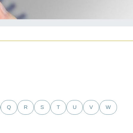
Q
R
S
T
U
V
W