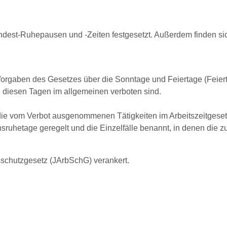
indest-Ruhepausen und -Zeiten festgesetzt. Außerdem finden s
rgaben des Gesetzes über die Sonntage und Feiertage (Feierta
n diesen Tagen im allgemeinen verboten sind.
e vom Verbot ausgenommenen Tätigkeiten im Arbeitszeitgesetz
ichsruhetage geregelt und die Einzelfälle benannt, in denen di
sschutzgesetz (JArbSchG) verankert.