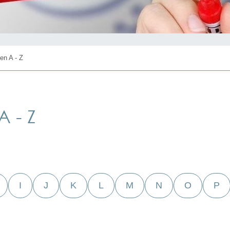
en A - Z
 - Z
I
J
K
L
M
N
O
P