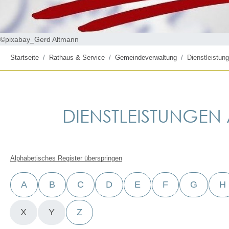
©pixabay_Gerd Altmann
Startseite
Rathaus & Service
Gemeindeverwaltung
Dienstleistung
DIENSTLEISTUNGEN A
Alphabetisches Register überspringen
A
B
C
D
E
F
G
H
X
Y
Z