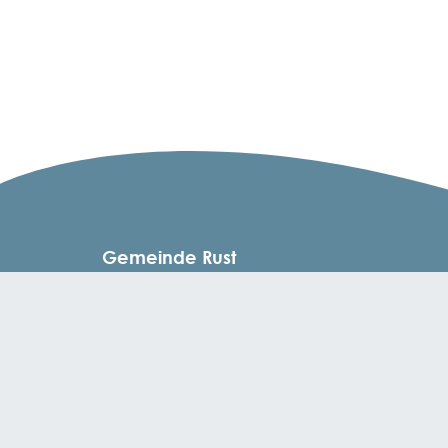
Gemeinde Rust
Fischerstraße 51 | 77977 Rust
Tel.: +49 7822 / 8645 - 0 | Mail: info@rust.de
Öffnungszeiten
Montag, Mittwoch, Freitag: 08:30 - 12:00 Uhr