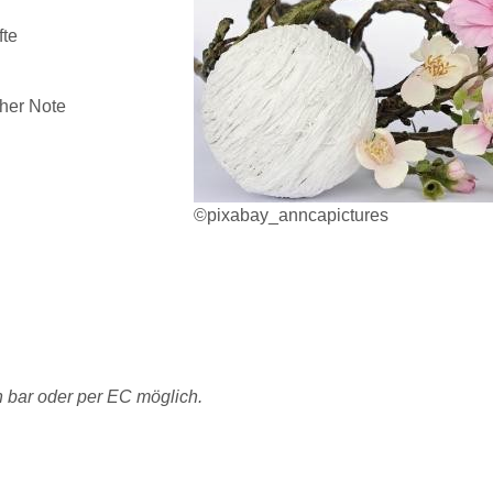
fte
cher Note
©pixabay_anncapictures
n bar oder per EC möglich.