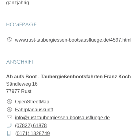
ganzjährig
HOMEPAGE
www.rust-taubergiessen-bootsausfluege.de/4597.html
ANSCHRIFT
Ab aufs Boot - Taubergießenbootsfahrten Franz Koch
Sändleweg 16
77977
Rust
OpenStreetMap
Fahrplanauskunft
info@rust-taubergiessen-bootsausfluege.de
(0
78
22) 6
18
78
(01
71) 1
82
87
49