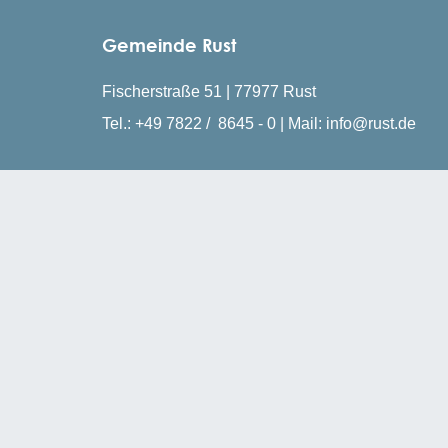
Gemeinde Rust
Fischerstraße 51 | 77977 Rust
Tel.: +49 7822 / 8645 - 0 | Mail: info@rust.de
Öffnungszeiten
Montag, Mittwoch, Freitag: 08:30 - 12:00 Uhr
Dienstag & Donnerstagvormittag: Termine nur n
Montag & Donnerstag: 14:00 - 16:00 Uhr
Mittwoch: 14:00 - 18:00 Uhr